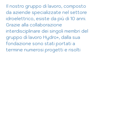
Il nostro gruppo di lavoro, composto
da aziende specializzate nel settore
idroelettrico, esiste da più di 10 anni.
Grazie alla collaborazione
interdisciplinare dei singoli membri del
gruppo di lavoro Hydro+, dalla sua
fondazione sono stati portati a
termine numerosi progetti e risolti
con soddisfazione i problemi dei
nostri clienti.
Il convegno "Controllo e
manutenzione delle centrali
idroelettriche", organizzato ogni
anno dal gruppo di lavoro Hydro+ a
Bolzano, è diventato uno degli eventi
specialistici più rinomati in questo
settore.
Alle singole aziende